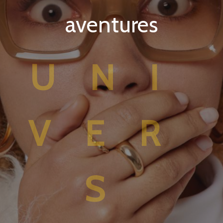
aventures
UNI
VER
S