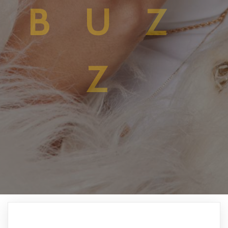
BUZ
Z