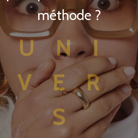
méthode ?
UNI
VER
S