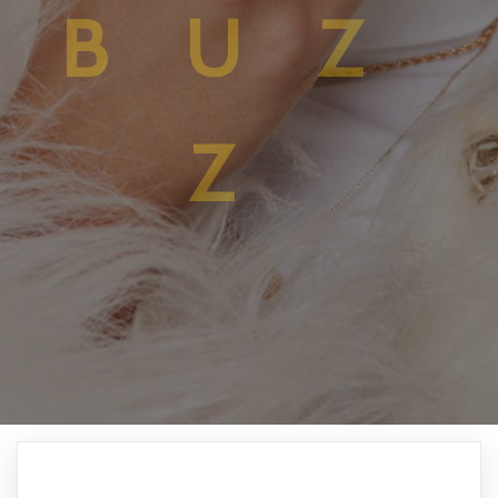
BUZ
Z